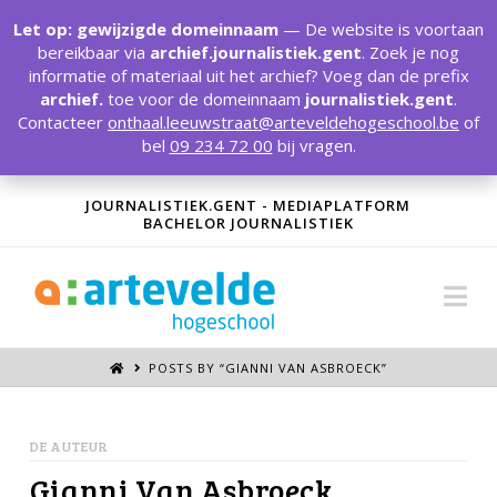
T
t
Let op: gewijzigde domeinnaam
— De website is voortaan
W
bereikbaar via
archief.journalistiek.gent
. Zoek je nog
informatie of materiaal uit het archief? Voeg dan de prefix
archief.
toe voor de domeinnaam
journalistiek.gent
.
Contacteer
onthaal.leeuwstraat@arteveldehogeschool.be
of
bel
09 234 72 00
bij vragen.
JOURNALISTIEK.GENT - MEDIAPLATFORM
BACHELOR JOURNALISTIEK
Na
POSTS BY “GIANNI VAN ASBROECK
”
DE AUTEUR
Gianni Van Asbroeck