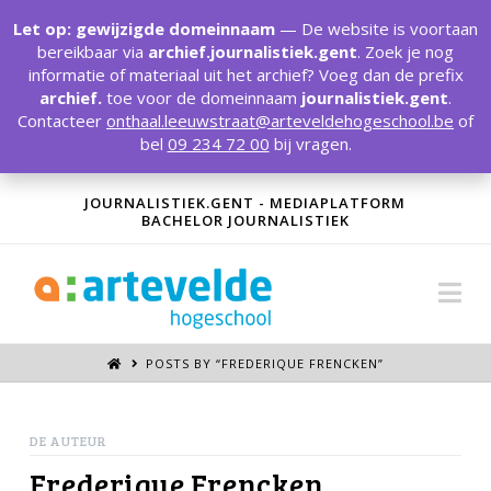
T
t
Let op: gewijzigde domeinnaam
— De website is voortaan
W
bereikbaar via
archief.journalistiek.gent
. Zoek je nog
informatie of materiaal uit het archief? Voeg dan de prefix
archief.
toe voor de domeinnaam
journalistiek.gent
.
Contacteer
onthaal.leeuwstraat@arteveldehogeschool.be
of
bel
09 234 72 00
bij vragen.
JOURNALISTIEK.GENT - MEDIAPLATFORM
BACHELOR JOURNALISTIEK
Na
POSTS BY “FREDERIQUE FRENCKEN
”
DE AUTEUR
Frederique Frencken