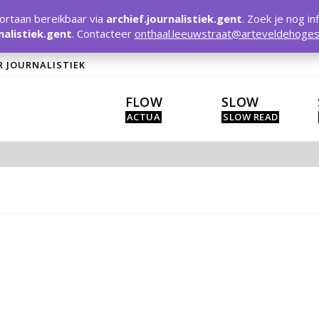
rtaan bereikbaar via
archief.journalistiek.gent
. Zoek je nog in
nalistiek.gent
. Contacteer
onthaal.leeuwstraat@arteveldehoges
R JOURNALISTIEK
FLOW
SLOW