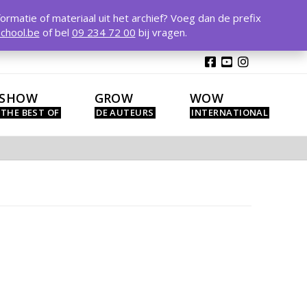
T
t
formatie of materiaal uit het archief? Voeg dan de prefix
W
chool.be
of bel
09 234 72 00
bij vragen.
SHOW
GROW
WOW