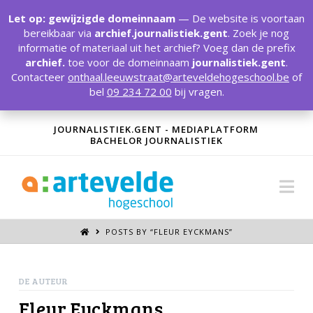
T
t
Let op: gewijzigde domeinnaam
— De website is voortaan
W
bereikbaar via
archief.journalistiek.gent
. Zoek je nog
informatie of materiaal uit het archief? Voeg dan de prefix
archief.
toe voor de domeinnaam
journalistiek.gent
.
Contacteer
onthaal.leeuwstraat@arteveldehogeschool.be
of
bel
09 234 72 00
bij vragen.
JOURNALISTIEK.GENT - MEDIAPLATFORM
BACHELOR JOURNALISTIEK
Na
POSTS BY “FLEUR EYCKMANS
”
DE AUTEUR
Fleur Eyckmans