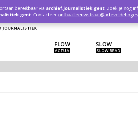
rtaan bereikbaar via
archief.journalistiek.gent
. Zoek je nog in
nalistiek.gent
. Contacteer
onthaal.leeuwstraat@arteveldehoges
R JOURNALISTIEK
FLOW
SLOW