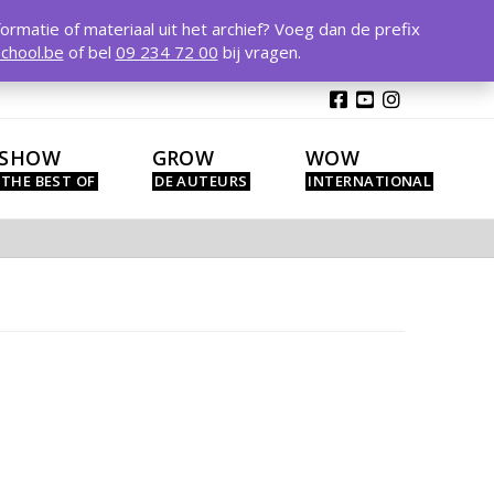
T
t
formatie of materiaal uit het archief? Voeg dan de prefix
W
chool.be
of bel
09 234 72 00
bij vragen.
SHOW
GROW
WOW