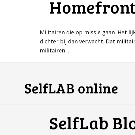
Homefron
Militairen die op missie gaan. Het 
dichter bij dan verwacht. Dat milita
militairen …
SelfLAB online
SelfLab Bl