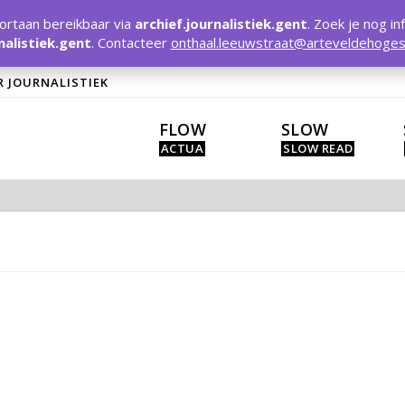
rtaan bereikbaar via
archief.journalistiek.gent
. Zoek je nog in
nalistiek.gent
. Contacteer
onthaal.leeuwstraat@arteveldehoges
R JOURNALISTIEK
FLOW
SLOW