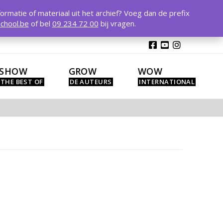
T
t
formatie of materiaal uit het archief? Voeg dan de prefix
W
chool.be
of bel
09 234 72 00
bij vragen.
SHOW
GROW
WOW