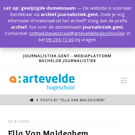
T
t
Let op: gewijzigde domeinnaam
— De website is voortaan
W
bereikbaar via
archief.journalistiek.gent
. Zoek je nog
informatie of materiaal uit het archief? Voeg dan de prefix
archief.
toe voor de domeinnaam
journalistiek.gent
.
Contacteer
onthaal.leeuwstraat@arteveldehogeschool.be
of
bel
09 234 72 00
bij vragen.
JOURNALISTIEK.GENT - MEDIAPLATFORM
BACHELOR JOURNALISTIEK
Na
POSTS BY “ELLA VAN MALDEGHEM
”
DE AUTEUR
Ella Van Maldeghem