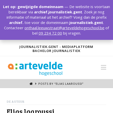
T
t
Let op: gewijzigde domeinnaam
— De website is voortaan
W
bereikbaar via
archief.journalistiek.gent
. Zoek je nog
informatie of materiaal uit het archief? Voeg dan de prefix
archief.
toe voor de domeinnaam
journalistiek.gent
.
Contacteer
onthaal.leeuwstraat@arteveldehogeschool.be
of
bel
09 234 72 00
bij vragen.
JOURNALISTIEK.GENT - MEDIAPLATFORM
BACHELOR JOURNALISTIEK
Na
POSTS BY “ELIAS LAAROUSSI
”
DE AUTEUR
Elias laaroussi