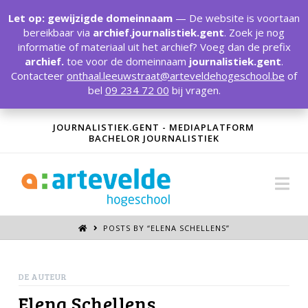
T
t
Let op: gewijzigde domeinnaam
— De website is voortaan
W
bereikbaar via
archief.journalistiek.gent
. Zoek je nog
informatie of materiaal uit het archief? Voeg dan de prefix
archief.
toe voor de domeinnaam
journalistiek.gent
.
Contacteer
onthaal.leeuwstraat@arteveldehogeschool.be
of
bel
09 234 72 00
bij vragen.
JOURNALISTIEK.GENT - MEDIAPLATFORM
BACHELOR JOURNALISTIEK
Na
POSTS BY “ELENA SCHELLENS
”
DE AUTEUR
Elena Schellens