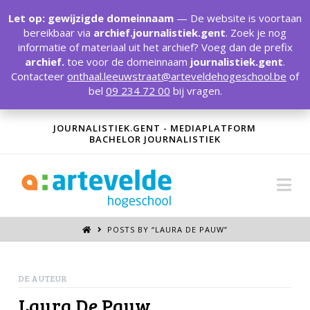
T
t
Let op: gewijzigde domeinnaam
— De website is voortaan
W
bereikbaar via
archief.journalistiek.gent
. Zoek je nog
informatie of materiaal uit het archief? Voeg dan de prefix
archief.
toe voor de domeinnaam
journalistiek.gent
.
Contacteer
onthaal.leeuwstraat@arteveldehogeschool.be
of
bel
09 234 72 00
bij vragen.
JOURNALISTIEK.GENT - MEDIAPLATFORM
BACHELOR JOURNALISTIEK
Na
POSTS BY “LAURA DE PAUW
”
DE AUTEUR
Laura De Pauw