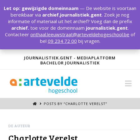
T
t
Let op: gewijzigde domeinnaam
— De website is voortaan
W
bereikbaar via
archief.journalistiek.gent
. Zoek je nog
informatie of materiaal uit het archief? Voeg dan de prefix
archief.
toe voor de domeinnaam
journalistiek.gent
.
Contacteer
onthaal.leeuwstraat@arteveldehogeschool.be
of
bel
09 234 72 00
bij vragen.
JOURNALISTIEK.GENT - MEDIAPLATFORM
BACHELOR JOURNALISTIEK
Na
POSTS BY “CHARLOTTE VERELST
”
DE AUTEUR
Charlotte Verelst