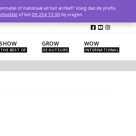
T
t
formatie of materiaal uit het archief? Voeg dan de prefix
W
chool.be
of bel
09 234 72 00
bij vragen.
SHOW
GROW
WOW