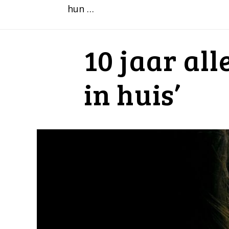
hun …
10 jaar all
in huis’