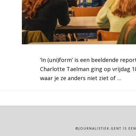
‘In (uni)form’ is een beeldende repo
Charlotte Taelman ging op vrijdag 
waar je ze anders niet ziet of …
©JOURNALISTIEK.GENT IS EE