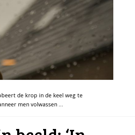
robeert de krop in de keel weg te
 wanneer men volwassen …
 beeld: ‘In