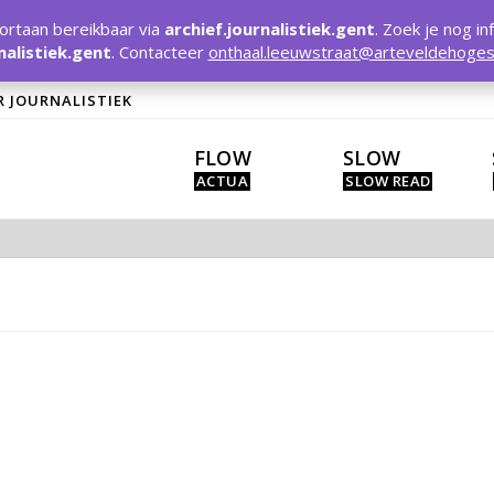
rtaan bereikbaar via
archief.journalistiek.gent
. Zoek je nog in
nalistiek.gent
. Contacteer
onthaal.leeuwstraat@arteveldehoges
R JOURNALISTIEK
FLOW
SLOW