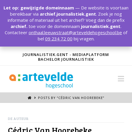
T
t
Let op: gewijzigde domeinnaam
— De website is voortaan
W
bereikbaar via
archief.journalistiek.gent
. Zoek je nog
informatie of materiaal uit het archief? Voeg dan de prefix
archief.
toe voor de domeinnaam
journalistiek.gent
.
Contacteer
onthaal.leeuwstraat@arteveldehogeschool.be
of
bel
09 234 72 00
bij vragen.
JOURNALISTIEK.GENT - MEDIAPLATFORM
BACHELOR JOURNALISTIEK
Na
POSTS BY “CÉDRIC VAN HOOREBEKE
”
DE AUTEUR
Cédric Van Hoorebeke