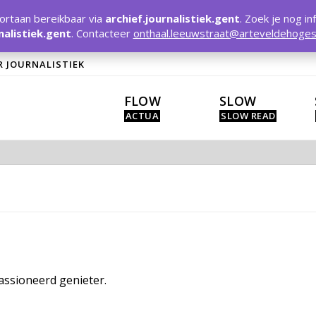
rtaan bereikbaar via
archief.journalistiek.gent
. Zoek je nog in
nalistiek.gent
. Contacteer
onthaal.leeuwstraat@arteveldehoges
R JOURNALISTIEK
FLOW
SLOW
assioneerd genieter.