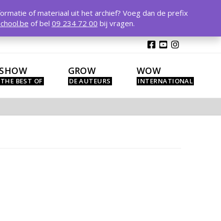
T
t
formatie of materiaal uit het archief? Voeg dan de prefix
W
chool.be
of bel
09 234 72 00
bij vragen.
SHOW
GROW
WOW