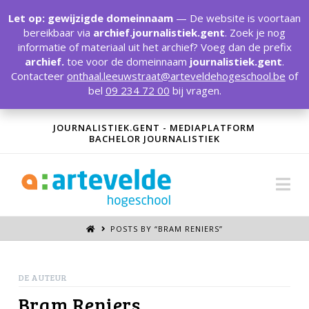
T
t
Let op: gewijzigde domeinnaam
— De website is voortaan
W
bereikbaar via
archief.journalistiek.gent
. Zoek je nog
informatie of materiaal uit het archief? Voeg dan de prefix
archief.
toe voor de domeinnaam
journalistiek.gent
.
Contacteer
onthaal.leeuwstraat@arteveldehogeschool.be
of
bel
09 234 72 00
bij vragen.
JOURNALISTIEK.GENT - MEDIAPLATFORM
BACHELOR JOURNALISTIEK
Na
POSTS BY “BRAM RENIERS
”
DE AUTEUR
Bram Reniers