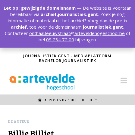
T
t
Let op: gewijzigde domeinnaam
— De website is voortaan
W
bereikbaar via
archief.journalistiek.gent
. Zoek je nog
informatie of materiaal uit het archief? Voeg dan de prefix
archief.
toe voor de domeinnaam
journalistiek.gent
.
Contacteer
onthaal.leeuwstraat@arteveldehogeschool.be
of
bel
09 234 72 00
bij vragen.
JOURNALISTIEK.GENT - MEDIAPLATFORM
BACHELOR JOURNALISTIEK
Na
POSTS BY “BILLIE BILLIET
”
DE AUTEUR
Billie Billiet