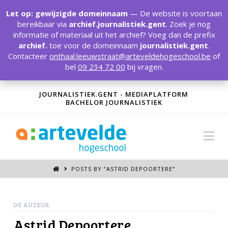
T
t
Let op: gewijzigde domeinnaam
— De website is voortaan
W
bereikbaar via
archief.journalistiek.gent
. Zoek je nog
informatie of materiaal uit het archief? Voeg dan de prefix
archief.
toe voor de domeinnaam
journalistiek.gent
.
Contacteer
onthaal.leeuwstraat@arteveldehogeschool.be
of
bel
09 234 72 00
bij vragen.
JOURNALISTIEK.GENT - MEDIAPLATFORM
BACHELOR JOURNALISTIEK
Na
POSTS BY “ASTRID DEPOORTERE
”
DE AUTEUR
Astrid Depoortere