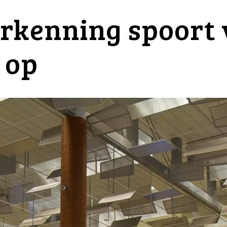
rkenning spoort 
 op