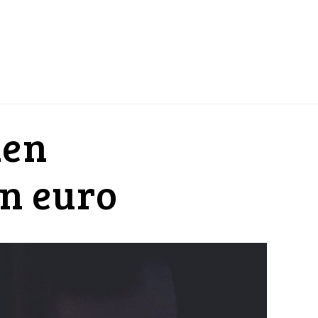
den
en euro