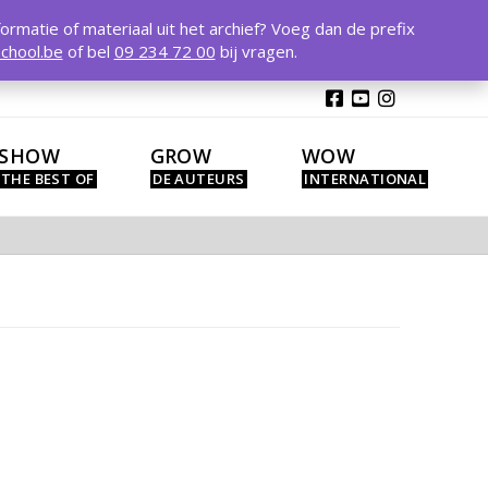
T
t
formatie of materiaal uit het archief? Voeg dan de prefix
W
chool.be
of bel
09 234 72 00
bij vragen.
SHOW
GROW
WOW