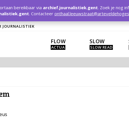
rtaan bereikbaar via
archief.journalistiek.gent
. Zoek je nog in
nalistiek.gent
. Contacteer
onthaal.leeuwstraat@arteveldehoges
R JOURNALISTIEK
FLOW
SLOW
hem
ieus