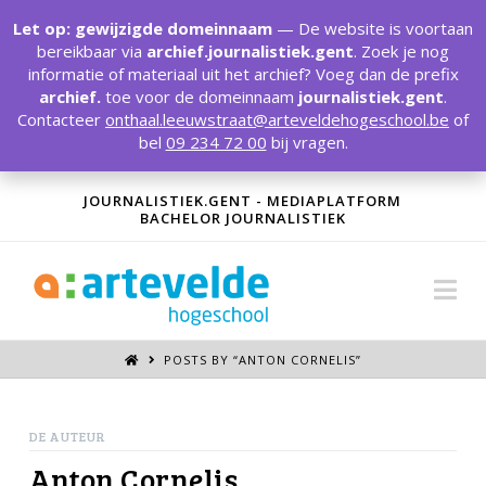
T
t
Let op: gewijzigde domeinnaam
— De website is voortaan
W
bereikbaar via
archief.journalistiek.gent
. Zoek je nog
informatie of materiaal uit het archief? Voeg dan de prefix
archief.
toe voor de domeinnaam
journalistiek.gent
.
Contacteer
onthaal.leeuwstraat@arteveldehogeschool.be
of
bel
09 234 72 00
bij vragen.
JOURNALISTIEK.GENT - MEDIAPLATFORM
BACHELOR JOURNALISTIEK
Na
POSTS BY “ANTON CORNELIS
”
DE AUTEUR
Anton Cornelis