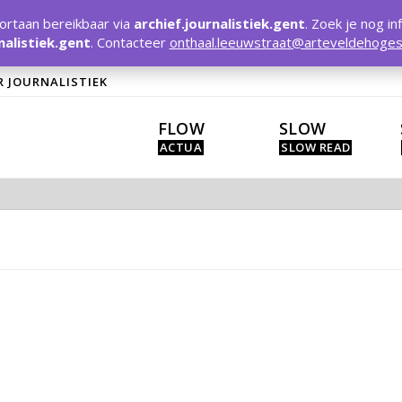
rtaan bereikbaar via
archief.journalistiek.gent
. Zoek je nog in
nalistiek.gent
. Contacteer
onthaal.leeuwstraat@arteveldehoges
R JOURNALISTIEK
FLOW
SLOW