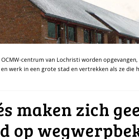
et OCMW-centrum van Lochristi worden opgevangen, b
n werk in een grote stad en vertrekken als ze die
és maken zich ge
od op wegwerpbe