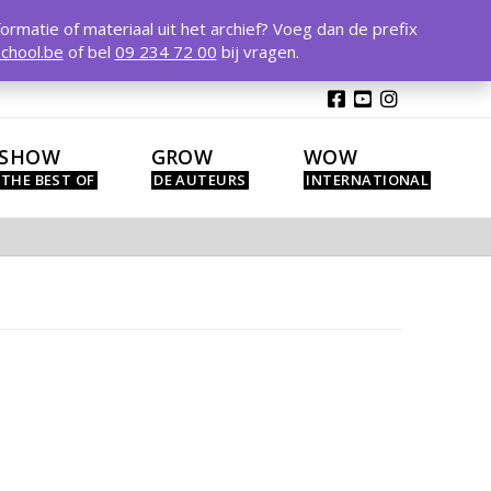
T
t
formatie of materiaal uit het archief? Voeg dan de prefix
W
chool.be
of bel
09 234 72 00
bij vragen.
SHOW
GROW
WOW