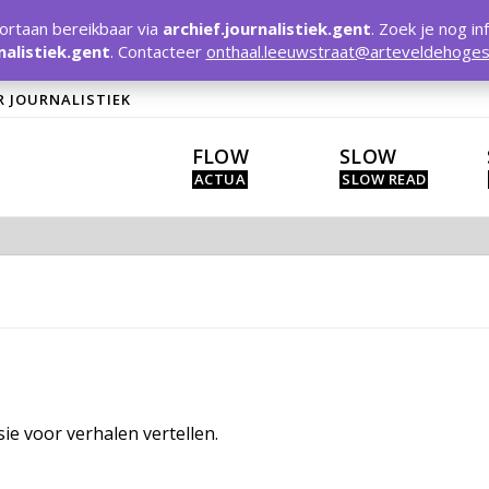
rtaan bereikbaar via
archief.journalistiek.gent
. Zoek je nog in
nalistiek.gent
. Contacteer
onthaal.leeuwstraat@arteveldehoges
R JOURNALISTIEK
FLOW
SLOW
ie voor verhalen vertellen.