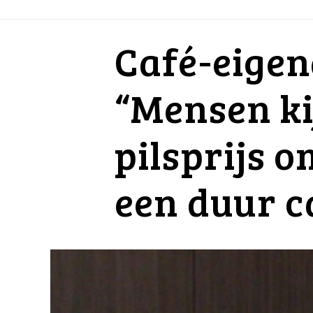
Café-eige
“Mensen ki
pilsprijs o
een duur ca