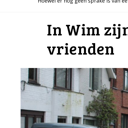
Hoewel er nog geen sprake is van een 
In Wim zijn
vrienden