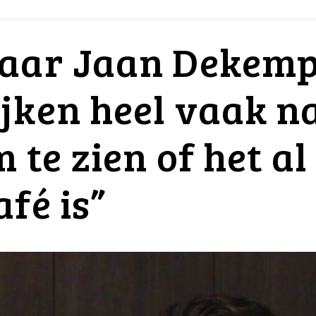
naar Jaan Dekemp
jken heel vaak n
m te zien of het al
fé is”