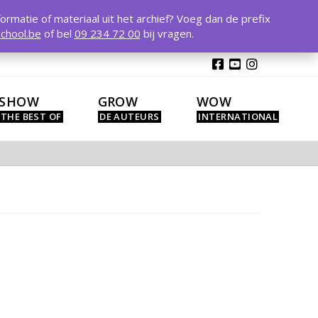
T
t
formatie of materiaal uit het archief? Voeg dan de prefix
W
chool.be
of bel
09 234 72 00
bij vragen.
SHOW
GROW
WOW