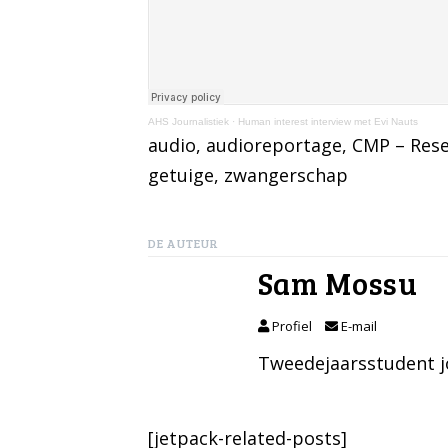
AHS Journalistiek
·
Human interest interview met Evi Nauts
audio
, 
audioreportage
, 
CMP – Res
getuige
, 
zwangerschap
DE AUTEUR
Sam Mossu
Profiel
E-mail
Tweedejaarsstudent jo
[jetpack-related-posts]