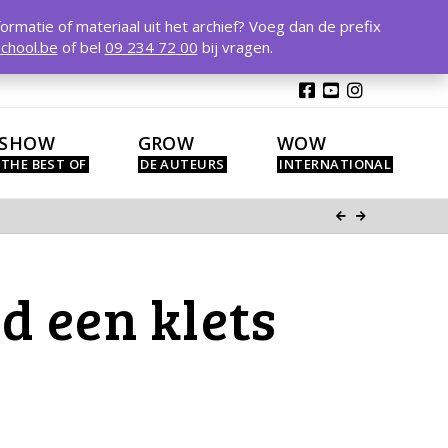
T
t
formatie of materiaal uit het archief? Voeg dan de prefix
W
chool.be
of bel
09 234 72 00
bij vragen.
SHOW
GROW
WOW
d een klets