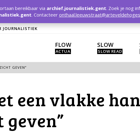
rtaan bereikbaar via
archief.journalistiek.gent
. Zoek je nog in
nalistiek.gent
. Contacteer
onthaal.leeuwstraat@arteveldehoges
R JOURNALISTIEK
FLOW
SLOW
EZICHT GEVEN”
et een vlakke han
ht geven”