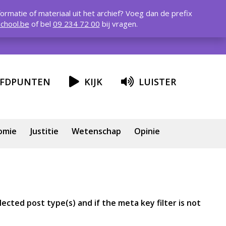
formatie of materiaal uit het archief? Voeg dan de prefix
chool.be
of bel
09 234 72 00
bij vragen.
FDPUNTEN
KIJK
LUISTER
omie
Justitie
Wetenschap
Opinie
ected post type(s) and if the meta key filter is not