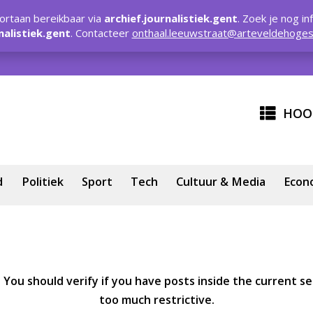
rtaan bereikbaar via
archief.journalistiek.gent
. Zoek je nog in
nalistiek.gent
. Contacteer
onthaal.leeuwstraat@arteveldehoges
HOO
d
Politiek
Sport
Tech
Cultuur & Media
Econ
You should verify if you have posts inside the current sel
too much restrictive.