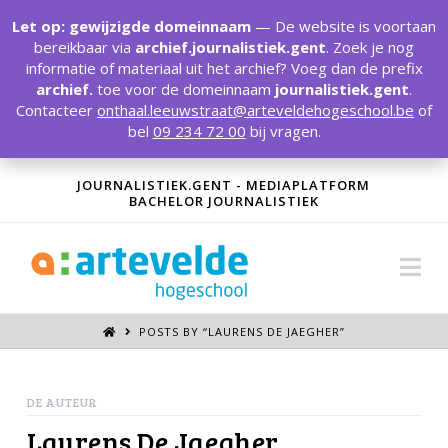
T
t
Let op: gewijzigde domeinnaam
— De website is voortaan
W
bereikbaar via
archief.journalistiek.gent
. Zoek je nog
informatie of materiaal uit het archief? Voeg dan de prefix
archief.
toe voor de domeinnaam
journalistiek.gent
.
Contacteer
onthaal.leeuwstraat@arteveldehogeschool.be
of
bel
09 234 72 00
bij vragen.
JOURNALISTIEK.GENT - MEDIAPLATFORM
BACHELOR JOURNALISTIEK
Na
POSTS BY “LAURENS DE JAEGHER
”
DE AUTEUR
Laurens De Jaegher